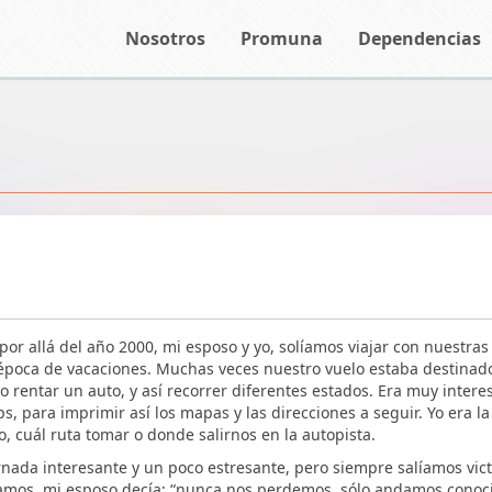
Nosotros
Promuna
Dependencias
or allá del año 2000, mi esposo y yo, solíamos viajar con nuestras
época de vacaciones. Muchas veces nuestro vuelo estaba destinado
 rentar un auto, y así recorrer diferentes estados. Era muy intere
, para imprimir así los mapas y las direcciones a seguir. Yo era la 
, cuál ruta tomar o donde salirnos en la autopista.
rnada interesante y un poco estresante, pero siempre salíamos vic
amos, mi esposo decía: “nunca nos perdemos, sólo andamos conoci