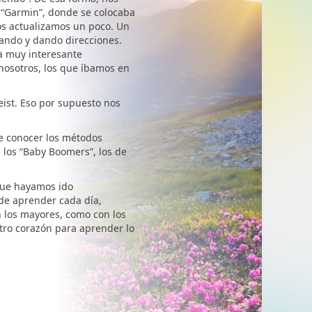
 “Garmin”, donde se colocaba
nos actualizamos un poco. Un
lando y dando direcciones.
a muy interesante
nosotros, los que íbamos en
eist. Eso por supuesto nos
de conocer los métodos
 los “Baby Boomers”, los de
que hayamos ido
 de aprender cada día,
 los mayores, como con los
tro corazón para aprender lo