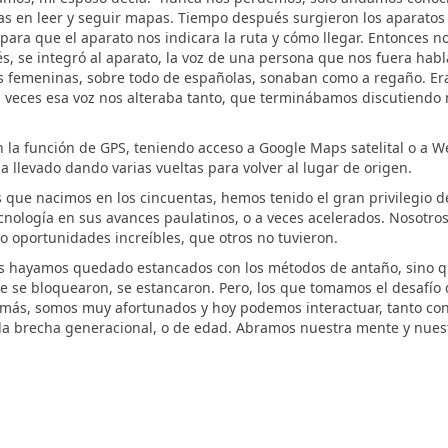
tas en leer y seguir mapas. Tiempo después surgieron los aparatos
 para que el aparato nos indicara la ruta y cómo llegar. Entonces 
s, se integró al aparato, la voz de una persona que nos fuera hab
s femeninas, sobre todo de españolas, sonaban como a regaño. Er
 veces esa voz nos alteraba tanto, que terminábamos discutiendo 
n la función de GPS, teniendo acceso a Google Maps satelital o a W
a llevado dando varias vueltas para volver al lugar de origen.
s que nacimos en los cincuentas, hemos tenido el gran privilegio 
cnología en sus avances paulatinos, o a veces acelerados. Nosotros
o oportunidades increíbles, que otros no tuvieron.
 nos hayamos quedado estancados con los métodos de antaño, sino 
ue se bloquearon, se estancaron. Pero, los que tomamos el desafío
más, somos muy afortunados y hoy podemos interactuar, tanto con
 la brecha generacional, o de edad. Abramos nuestra mente y nues